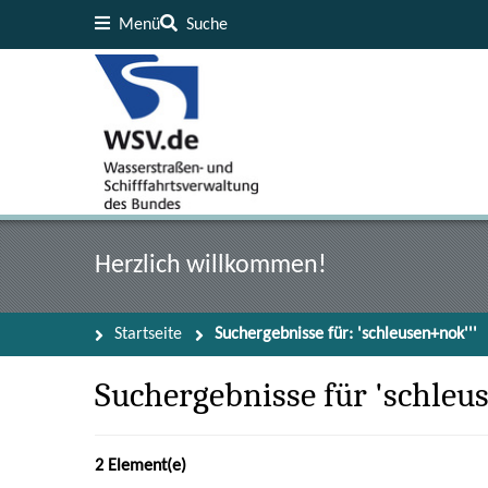
Menü
Suche
Inhalt
Fußzeile
Herzlich willkommen!
Startseite
Suchergebnisse für: 'schleusen+nok'''
Suchergebnisse für 'schleu
2 Element(e)