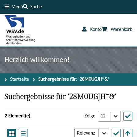
Menü
Suche
Inhalt
Fußzeile
Konto
Warenkorb
Herzlich willkommen!
Startseite
Suchergebnisse für: '28M0UGJH*&'
Suchergebnisse für '28M0UGJH*&'
2 Element(e)
Zeige