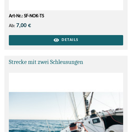
Art-Nr.: SF-NOK-TS
7,00 €
Ab:
DETAILS
Strecke mit zwei Schleusungen