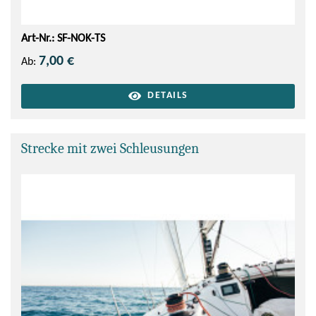
Art-Nr.: SF-NOK-TS
7,00 €
Ab:
DETAILS
Strecke mit zwei Schleusungen