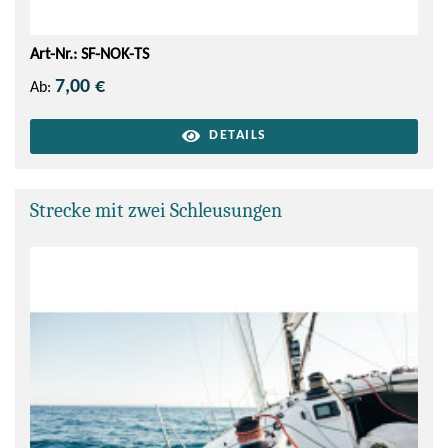
Art-Nr.: SF-NOK-TS
7,00 €
Ab:
DETAILS
Strecke mit zwei Schleusungen