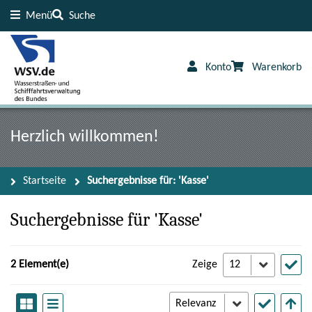
Menü
Suche
Inhalt
Fußzeile
Konto
Warenkorb
Herzlich willkommen!
Startseite
Suchergebnisse für: 'Kasse'
Suchergebnisse für 'Kasse'
2 Element(e)
Zeige