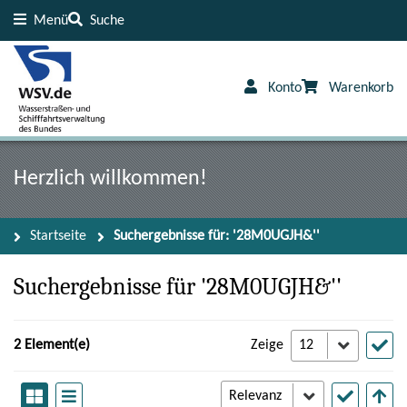
Menü
Suche
Inhalt
Fußzeile
Konto
Warenkorb
Herzlich willkommen!
Startseite
Suchergebnisse für: '28M0UGJH&''
Suchergebnisse für '28M0UGJH&''
2 Element(e)
Zeige