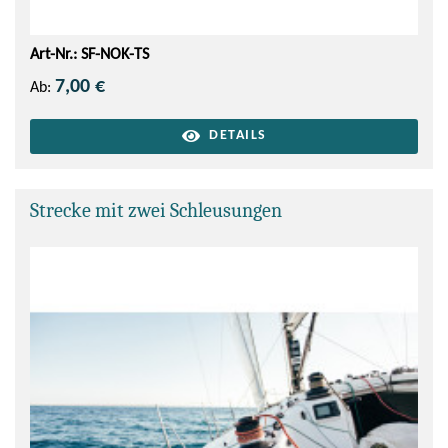
Art-Nr.: SF-NOK-TS
7,00 €
Ab:
DETAILS
Strecke mit zwei Schleusungen